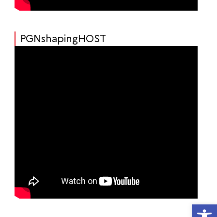
PGNshapingHOST
Ouvrir la