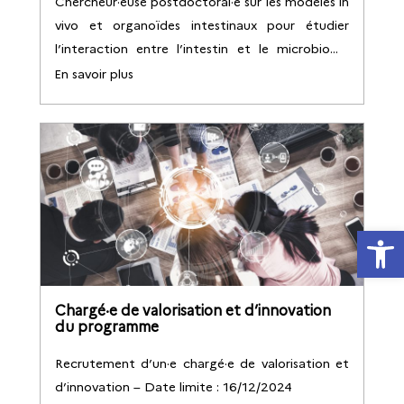
Chercheur·euse postdoctoral·e sur les modèles in
vivo et organoïdes intestinaux pour étudier
l’interaction entre l’intestin et le microbiome
dans la malnutrition et le cancer
En savoir plus
Ouvrir la
Chargé·e de valorisation et d’innovation
du programme
Recrutement d’un·e chargé·e de valorisation et
d’innovation – Date limite : 16/12/2024